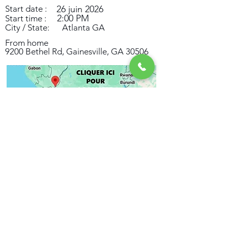
Start date :
26 juin 2026
2:00 PM
Start time :
City / State:
Atlanta GA
From home
9200 Bethel Rd, Gainesville, GA 30506
Access:
Free Access but paid F&B
Type:
Public
Price in us$:
20
Mm Yvone sera au Tournoi de Football le 28
juin sur Brook Run Park Soccer Fields. Elle est
aussi disponible au telephone, elle livre sur
commande.
Previous
Next