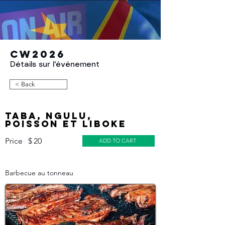
CW2026
Détails sur l'événement
< Back
Taba, Ngulu,
Poisson et liboke
Price
$
20
ADD TO CART
Barbecue au tonneau